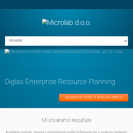
Go to:
Diglas Enterprise Resource Planning
SAZNAJTE VIŠE O DIGLAS ERP-U
Mi stvaramo rezultate
Kvaliteta usluge, znanja i sposobnost naših inženjera da u svakom rješenju