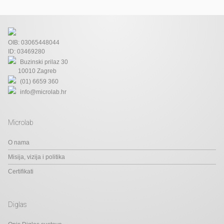
OIB: 03065448044
ID: 03469280
Buzinski prilaz 30
10010 Zagreb
(01) 6659 360
info@microlab.hr
Microlab
O nama
Misija, vizija i politika
Certifikati
Diglas