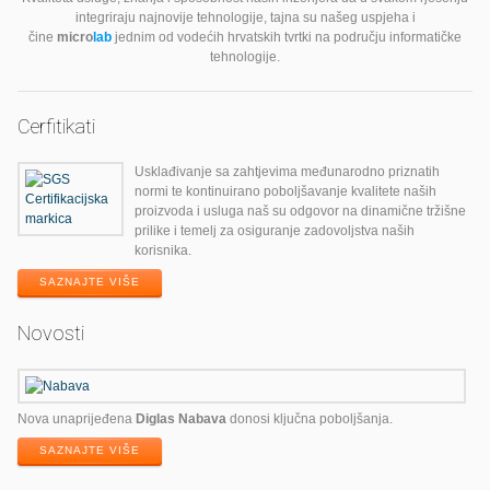
integriraju najnovije tehnologije, tajna su našeg uspjeha i
čine
micro
lab
jednim od vodećih hrvatskih tvrtki na području informatičke
tehnologije.
Cerfitikati
Usklađivanje sa zahtjevima međunarodno priznatih
normi te kontinuirano poboljšavanje kvalitete naših
proizvoda i usluga naš su odgovor na dinamične tržišne
prilike i temelj za osiguranje zadovoljstva naših
korisnika.
SAZNAJTE VIŠE
Novosti
Nova unaprijeđena
Diglas Nabava
donosi ključna poboljšanja.
SAZNAJTE VIŠE