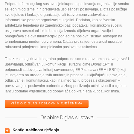
Potpora informacijskog sustava cjelokupnom poslovanju organizacije smatra
se jednim od temeljnih preduvjeta uspješnosti poslovanja.
Diglas
poslužuje
sve dijelove i funkcije organizacije, ali istovremeno zadovoljava
informacijske potrebe organizacije u cjelini. Dodatno, kao softverska
arhitektura temeljena na zajedničkoj bazi podataka i korisničkom sučelju,
osigurava nesmetani tok informacija između dijelova organizacije i
omogućava cjelovit informacijski pogled na poslovni sustav. Temeljen na
tehnologijama modernog vremena,
Diglas
pruža jednostavnost uporabe i
robusnost primjerenu kompleksnim poslovnim sustavima.
Također, omogućava integralnu potporu ne samo redovnom poslovanju već i
upravljanju, odlučivanju, komunikaciji i suradnji čime
Diglas ERP
u
potpunosti zadovoljava kriterij suvremenog ERP sustava (ERM i ERPII) koji
je usmjeren na uređenje svih unutarnjih procesa – uključujući i upravljanje,
odlučivanje i komunikaciju, kao i na integraciju procesa s okruženjem –
povezivanje s poslovnim partnerima zbog postizanja učinkovitosti u cijelom
lancu dodatne vrijednosti, od dobavljača do krajnjega kupca, korisnika.
VIŠE O DIGLAS POSLOVNIM RJEŠENJIMA
Osobine Diglas sustava
Konfigurabilnost rješenja