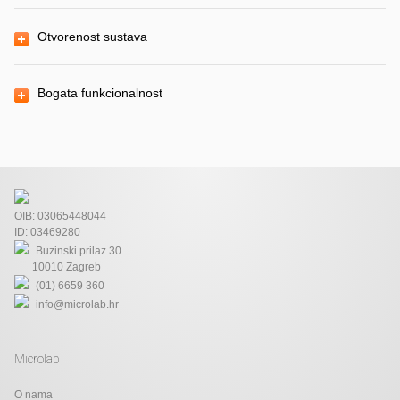
Otvorenost sustava
Bogata funkcionalnost
OIB: 03065448044
ID: 03469280
Buzinski prilaz 30
10010 Zagreb
(01) 6659 360
info@microlab.hr
Microlab
O nama