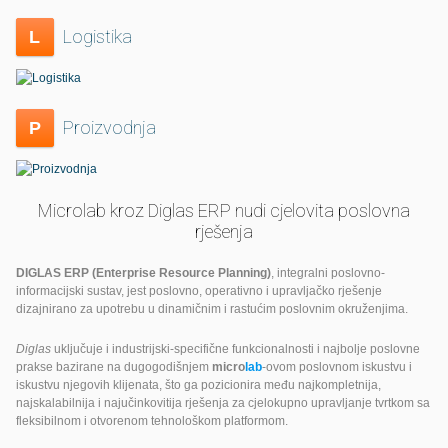
Logistika
L
Proizvodnja
P
Microlab kroz Diglas ERP nudi cjelovita poslovna
rješenja
DIGLAS ERP (Enterprise Resource Planning)
, integralni poslovno-
informacijski sustav, jest poslovno, operativno i upravljačko rješenje
dizajnirano za upotrebu u dinamičnim i rastućim poslovnim okruženjima.
Diglas
uključuje i industrijski-specifične funkcionalnosti i najbolje poslovne
prakse bazirane na dugogodišnjem
micro
lab
-ovom poslovnom iskustvu i
iskustvu njegovih klijenata, što ga pozicionira među najkompletnija,
najskalabilnija i najučinkovitija rješenja za cjelokupno upravljanje tvrtkom sa
fleksibilnom i otvorenom tehnološkom platformom.