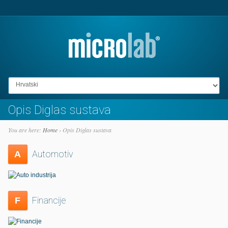
Go to:
Opis Diglas sustava
You are here:
Home
›
Opis Diglas sustava
Automotiv
A
Financije
F