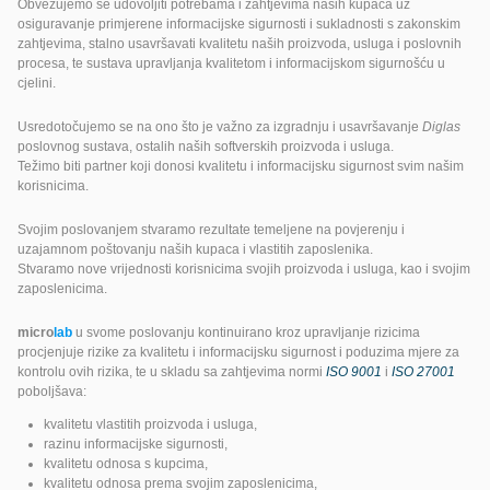
Obvezujemo se udovoljiti potrebama i zahtjevima naših kupaca uz
osiguravanje primjerene informacijske sigurnosti i sukladnosti s zakonskim
zahtjevima, stalno usavršavati kvalitetu naših proizvoda, usluga i poslovnih
procesa, te sustava upravljanja kvalitetom i informacijskom sigurnošću u
cjelini.
Usredotočujemo se na ono što je važno za izgradnju i usavršavanje
Diglas
poslovnog sustava, ostalih naših softverskih proizvoda i usluga.
Težimo biti partner koji donosi kvalitetu i informacijsku sigurnost svim našim
korisnicima.
Svojim poslovanjem stvaramo rezultate temeljene na povjerenju i
uzajamnom poštovanju naših kupaca i vlastitih zaposlenika.
Stvaramo nove vrijednosti korisnicima svojih proizvoda i usluga, kao i svojim
zaposlenicima.
micro
lab
u svome poslovanju kontinuirano kroz upravljanje rizicima
procjenjuje rizike za kvalitetu i informacijsku sigurnost i poduzima mjere za
kontrolu ovih rizika, te u skladu sa zahtjevima normi
ISO 9001
i
ISO 27001
poboljšava:
kvalitetu vlastitih proizvoda i usluga,
razinu informacijske sigurnosti,
kvalitetu odnosa s kupcima,
kvalitetu odnosa prema svojim zaposlenicima,