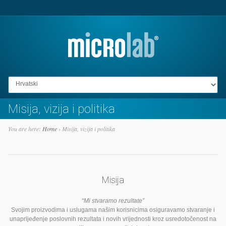
Go to:
Misija, vizija i politika
You are here:
Home
›
Misija, vizija i politika
Misija
“Mi stvaramo rezultate”
Svojim proizvodima i uslugama našim korisnicima osiguravamo stvaranje i
unaprijeđenje poslovnih rezultata i novih vrijednosti kroz usredotočenost na