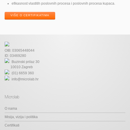
efikasnost vlastitih poslovnih procesa i poslovnih procesa kupaca.
VIŠE O CERTIFIKATIMA
OIB: 03065448044
ID: 03469280
Buzinski prilaz 30
10010 Zagreb
(01) 6659 360
info@microlab.hr
Microlab
O nama
Misija, vizija i politika
Certifikati