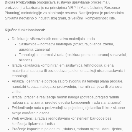
Diglas Proizvodnja
omogućava sustavno upravljanje procesima u
proizvodnji a bazirana je na principima MRP II (Manufacturing Resource
Planning) metodologije za planiranje resursa. Namijenjena je proizvodnim
tvrtkama neovisno o industrijskoj grani, te veličini i kompleksnosti iste.
Ključne funkcionalnosti:
Definiranje višerazinskih normativa materijala i rada:
Sastavnice – normativi materijala (struktura, bilanca, zbirna,
ugradnja, zamjena)
Tehnologija – normativi rada (struktura prema odabranoj sastavnici,
bilanca)
Izrada kalkulacija kombiniranjem sastavnica, tehnologija, cijena
materijala i rada, sa ili bez dodavanja elemenata koji nisu u sastavnici i
tehnologiji
Analiza i definiranje potreba za proizvodnju na temelju plana prodaje,
narudžbi kupaca, naloga za proizvodnju, internih zahtjeva ili planova
zaliha
Izrada i praćenje realizacije radnih naloga (potrebe, pregled radnih
naloga s analizama, pregled utroška komponenti i rada s analizama)
Evidentiranje rada u proizvodnji za pojedinog djelatnika ili kroz skupne
akcije ovlaštenih osoba
Web evidencija rada s jednostavnim korištenjem bar-code bez
korištenja tipkovnice i miša
Praćenje kapaciteta po datumu, statusu, radnom mjestu, danu, tjednu,