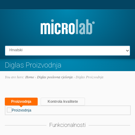
Go to:
Diglas Proizvodnja
You are here:
Home
›
Diglas poslovna rješenja
›
Diglas Proizvodnja
Proizvodnja
Kontrola kvalitete
Funkcionalnosti