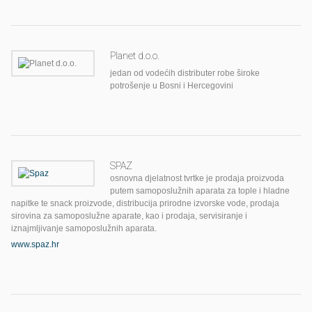
Planet d.o.o.
jedan od vodećih distributer robe široke
potrošenje u Bosni i Hercegovini
SPAZ
osnovna djelatnost tvrtke je prodaja proizvoda
putem samoposlužnih aparata za tople i hladne
napitke te snack proizvode, distribucija prirodne izvorske vode, prodaja
sirovina za samoposlužne aparate, kao i prodaja, servisiranje i
iznajmljivanje samoposlužnih aparata.
www.spaz.hr