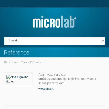
Go to:
Reference
You are here:
Home
›
Reference
Alca Trgovina d.o.o.
pruža uslugu prodaje, logistike i upravljanja
financijskim rizikom.
www.alca.rs