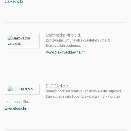
ciak-auto.hr
Đakovačka vina d.d.
proizvođač vrhunskih i kvalitetnih vina iz
Đakovačkih podruma.
www.djakovacka-vina.hr
ELODA d.o.o.
vodeći hrvatski proizvođač auto-elektro dijelova
kao što su razni tipovi prekidača i indikatora za
motorna vozila.
www.eloda.hr