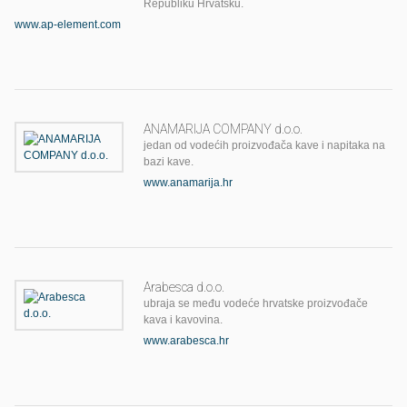
Republiku Hrvatsku.
www.ap-element.com
ANAMARIJA COMPANY d.o.o.
jedan od vodećih proizvođača kave i napitaka na
bazi kave.
www.anamarija.hr
Arabesca d.o.o.
ubraja se među vodeće hrvatske proizvođače
kava i kavovina.
www.arabesca.hr