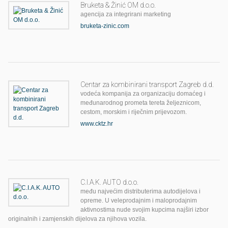
Bruketa & Žinić OM d.o.o.
agencija za integrirani marketing
bruketa-zinic.com
Centar za kombinirani transport Zagreb d.d.
vodeća kompanija za organizaciju domaćeg i
međunarodnog prometa tereta željeznicom,
cestom, morskim i riječnim prijevozom.
www.cktz.hr
C.I.A.K. AUTO d.o.o.
među najvećim distributerima autodijelova i
opreme. U veleprodajnim i maloprodajnim
aktivnostima nude svojim kupcima najširi izbor
originalnih i zamjenskih dijelova za njihova vozila.