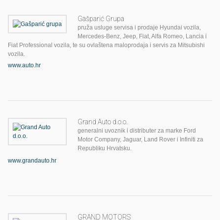
Gašparić Grupa
pruža usluge servisa i prodaje Hyundai vozila,
Mercedes-Benz, Jeep, Fiat, Alfa Romeo, Lancia i
Fiat Professional vozila, te su ovlaštena maloprodaja i servis za Mitsubishi
vozila.
www.auto.hr
Grand Auto d.o.o.
generalni uvoznik i distributer za marke Ford
Motor Company, Jaguar, Land Rover i Infiniti za
Republiku Hrvatsku.
www.grandauto.hr
GRAND MOTORS