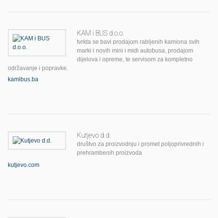
KAM i BUS d.o.o.
tvrkta se bavi prodajom rabljenih kamiona svih
marki i novih mini i midi autobusa, prodajom
dijelova i opreme, te servisom za kompletno
održavanje i popravke.
kamibus.ba
Kutjevo d.d.
društvo za proizvodnju i promet poljoprivrednih i
prehrambenih proizvoda
kutjevo.com