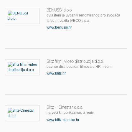
BENUSSI d.o.o.
ovlašteni je uvoznik renomiranog proizvođača
teretnih vozila IVECO s.p.a.
www.benussi.hr
Blitz film i video distribucija d.o.o.
bavi se distribucijom filmova u HR i regiji.
www.blitz.hr
Blitz – Cinestar d.o.o.
najveći kinoprikazivač u regiji.
www.blitz-cinestar.hr