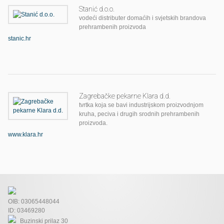
Stanić d.o.o.
vodeći distributer domaćih i svjetskih brandova
prehrambenih proizvoda
stanic.hr
Zagrebačke pekarne Klara d.d.
tvrtka koja se bavi industrijskom proizvodnjom
kruha, peciva i drugih srodnih prehrambenih
proizvoda.
www.klara.hr
OIB: 03065448044
ID: 03469280
Buzinski prilaz 30