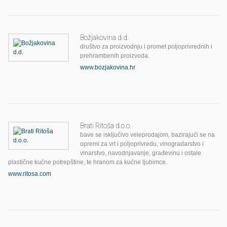
Božjakovina d.d.
društvo za proizvodnju i promet poljoprivrednih i
prehrambenih proizvoda.
www.bozjakovina.hr
Brati Ritoša d.o.o.
bave se isključivo veleprodajom, bazirajući se na
opremi za vrt i poljoprivredu, vinogradarstvo i
vinarstvo, navodnjavanje, građevinu i ostale
plastične kućne potrepštine, te hranom za kućne ljubimce.
www.ritosa.com