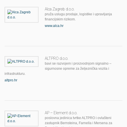
Alca Zagreb d.o.o.
pruža uslugu prodaje, logistike i upravljanja
financijskim rizikom.
www.alca.hr
ALTPRO d.o.o.
bavi se razvojem i proizvodnjom signalno –
sigurnosne opreme za željeznička vozila i
infrastrukturu.
altpro.hr
AP – Element d.o.o.
poslovna jedinica tvrtke ALTPRO i ovlašteni
zastupnik Bernsteina, Farnella i Mersena za