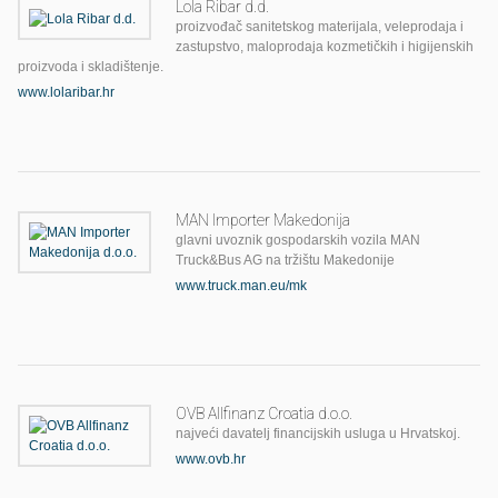
Lola Ribar d.d.
proizvođač sanitetskog materijala, veleprodaja i
zastupstvo, maloprodaja kozmetičkih i higijenskih
proizvoda i skladištenje.
www.lolaribar.hr
MAN Importer Makedonija
glavni uvoznik gospodarskih vozila MAN
Truck&Bus AG na tržištu Makedonije
www.truck.man.eu/mk
OVB Allfinanz Croatia d.o.o.
najveći davatelj financijskih usluga u Hrvatskoj.
www.ovb.hr