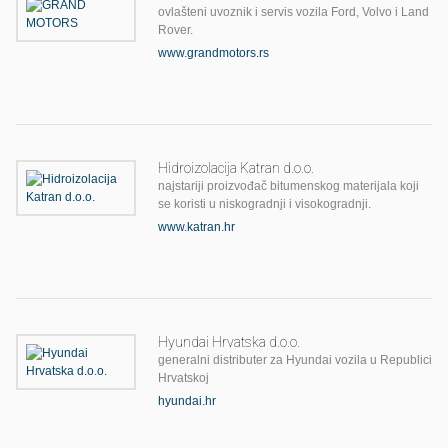
ovlašteni uvoznik i servis vozila Ford, Volvo i Land
Rover.
www.grandmotors.rs
Hidroizolacija Katran d.o.o.
najstariji proizvođač bitumenskog materijala koji
se koristi u niskogradnji i visokogradnji.
www.katran.hr
Hyundai Hrvatska d.o.o.
generalni distributer za Hyundai vozila u Republici
Hrvatskoj
hyundai.hr