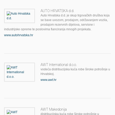
AUTO HRVATSKA d.d.
Auto Hrvatska d.d. je skup trgovačkih društva koja
se bave uvozom, prodajom, održavanjem vozila,
prodajom rezervnih dijelova, servisne i
industrijske opreme te poslovima fianciranja mnogih projekata.
www.autohrvatska.hr
AWT International d.o.o.
vodeća distribucijska kuća robe široke potrošnje u
Hrvatskoj.
www.awt.hr
AWT Makedonija
distribucijska kuća robe široke potrošnje u